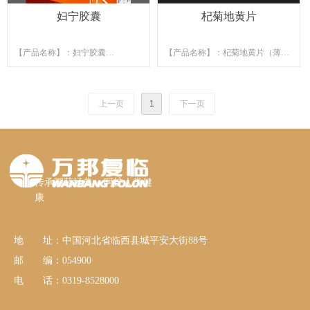
妇宁胶囊
杞菊地黄片
【产品名称】：妇宁胶囊
【产品名称】：杞菊地黄片（薄膜
【功能主治】：养血调经，顺气通
衣片）
郁。用于月经不调，腰腹疼痛，赤
【功能主治】：滋肾养肝。用于肝
白带下，精神倦怠，饮食减少。
肾阴亏，眩晕耳鸣，羞明畏光，迎
上一页
1
下一页
【产品规格】：24粒/盒、48粒/盒
风流泪，视物昏花。
【产品规格】：24片/盒、36片/盒
传承国药经典 呵护人类健
康
地 址：中国河北省临西县城平安大街88号
邮 编：054900
电 话：0319-8528000