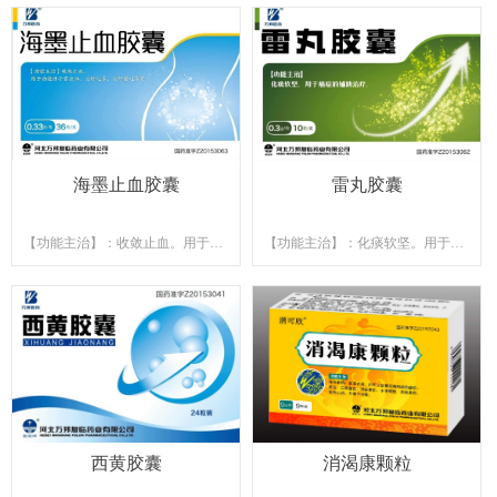
海墨止血胶囊
雷丸胶囊
【功能主治】：收敛止血。用于功
【功能主治】：化痰软坚。用于癌
能性子宫出血，月经过多，月经量
症的辅助治疗
过多等
【产品规格】：10粒/盒
【产品规格】：36粒装
西黄胶囊
消渴康颗粒