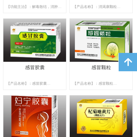
【功能主治】：解毒散结，消肿止
【产品名称】：消渴康颗粒
痛。用于毒瘀互结，痈疽疮疡，阴
【功能主治】：清热养阴，生津止
疽肿痛，多发性脓肿，淋巴结炎，
渴。用于Ⅱ型糖尿病阴虚热盛型。
寒性脓疡属上述症候者
症见：口渴喜饮，消谷易饥，小便
【产品规格】：24粒装/16粒
频数，急躁易怒，怕热心烦，大便
干结等。
【产品规格】：6袋/盒、9袋/盒、
12袋/盒、21袋/盒
녕
感冒胶囊
感冒颗粒
【产品名称】：感冒胶囊
【产品名称】：感冒颗粒
【功能主治】：清热止咳、宣肺平
【功能主治】：清热止咳、宣肺平
喘。用于感冒，头痛发热，咳嗽痰
喘。用于感冒，头痛发热，咳嗽痰
黄，气逆喘急等。
黄，气逆喘急等。
【产品规格】：24粒/盒
【产品规格】：8袋/盒